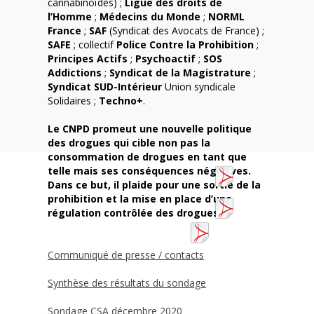
cannabinoïdes) ;
Ligue des droits de
l’Homme
;
Médecins du Monde
;
NORML
France
;
SAF
(Syndicat des Avocats de France) ;
SAFE
; collectif
Police Contre la Prohibition
;
Principes Actifs
;
Psychoactif
;
SOS
Addictions
;
Syndicat de la Magistrature
;
Syndicat SUD-Intérieur
Union syndicale
Solidaires ;
Techno+
.
Le CNPD promeut une nouvelle politique
des drogues qui cible non pas la
consommation de drogues en tant que
telle mais ses conséquences négatives.
Dans ce but, il plaide pour une sortie de la
prohibition et la mise en place d’une
régulation contrôlée des drogues.
Communiqué de presse / contacts
Synthèse des résultats du sondage
Sondage CSA décembre 2020